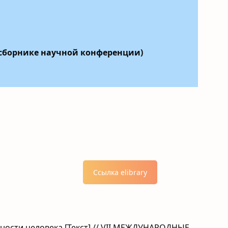
 сборнике научной конференции)
Ссылка elibrary
ьности человека [Текст] // VII МЕЖДУНАРОДНЫЕ